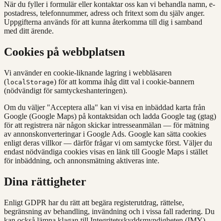
När du fyller i formulär eller kontaktar oss kan vi behandla namn, e-
postadress, telefonnummer, adress och fritext som du själv anger.
Uppgifterna används för att kunna återkomma till dig i samband
med ditt ärende.
Cookies på webbplatsen
Vi använder en cookie‑liknande lagring i webbläsaren
(
) för att komma ihåg ditt val i cookie‑bannern
localStorage
(nödvändigt för samtyckeshanteringen).
Om du väljer "Acceptera alla" kan vi visa en inbäddad karta från
Google (Google Maps) på kontaktsidan och ladda Google tag (gtag)
för att registrera när någon skickar intresseanmälan — för mätning
av annonskonverteringar i Google Ads. Google kan sätta cookies
enligt deras villkor — därför frågar vi om samtycke först. Väljer du
endast nödvändiga cookies visas en länk till Google Maps i stället
för inbäddning, och annonsmätning aktiveras inte.
Dina rättigheter
Enligt GDPR har du rätt att begära registerutdrag, rättelse,
begränsning av behandling, invändning och i vissa fall radering. Du
kan också lämna klagan till Integritetsskyddsmyndigheten (IMY).