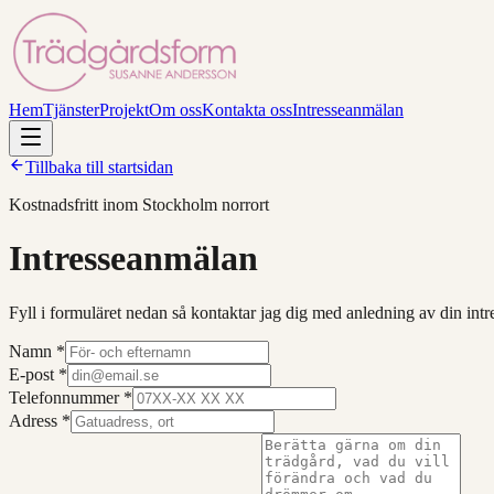
Hem
Tjänster
Projekt
Om oss
Kontakta oss
Intresseanmälan
Tillbaka till startsidan
Kostnadsfritt inom Stockholm norrort
Intresseanmälan
Fyll i formuläret nedan så kontaktar jag dig med anledning av din intre
Namn
*
E-post
*
Telefonnummer
*
Adress
*