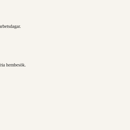
rbetsdagar.
fria hembesök.